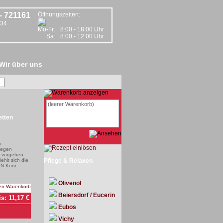
- 721161
Öffnungszeiten:
134
Mo-Fr:
8:00 - 18:00 Uhr
Sa:
8:00 - 12:00 Uhr
Wir über uns
(leerer Warenkorb)
etten
h
gegen
 vorgehen
ehlt sich die
Pflege & Relaxen
YN Kom
Olivenöl
Beiersdorf / Eucerin
is:
11,17
€
Eubos
Vichy