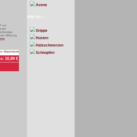
Avene
Hilfe bei ...
 zur
uter
Grippe
erlässige,
erte Wirkung
Husten
ehr
Halsschmerzen
Schnupfen
is:
10,89
€