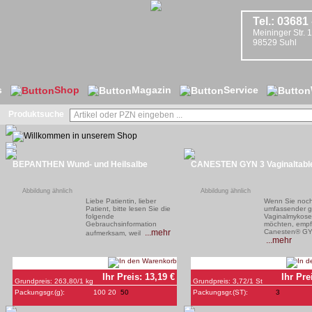
Tel.:
03681 
Meininger Str. 
98529
Suhl
s
Shop
Magazin
Service
Produktsuche
BEPANTHEN Wund- und Heilsalbe
CANESTEN GYN 3 Vaginaltabl
Abbildung ähnlich
Abbildung ähnlich
Liebe Patientin, lieber
Wenn Sie noc
Patient, bitte lesen Sie die
umfassender 
folgende
Vaginalmykose
Gebrauchsinformation
möchten, empfi
...mehr
Canesten® G
aufmerksam, weil
...mehr
Ihr Preis:
13,19
€
Ihr Pre
Grundpreis:
263,80
/1 kg
Grundpreis:
3,72
/1 St
Packungsgr.(
g
):
100
20
50
Packungsgr.(
ST
):
3