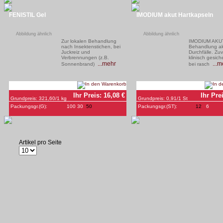
FENISTIL Gel
IMODIUM akut Hartkapseln
Abbildung ähnlich
Zur lokalen Behandlung
IMODIUM AKUT
nach Insektenstichen, bei
Behandlung ak
Juckreiz und
Durchfälle. Zuv
Verbrennungen (z.B.
klinisch gesich
...mehr
...m
Sonnenbrand)
bei rasch
Abbildung ähnlich
Ihr Preis:
16,08
€
Grundpreis:
321,60
/1 kg
Packungsgr.(
G
):
100
30
50
Ihr Pre
Grundpreis:
0,91
/1 St
Packungsgr.(
ST
):
12
6
Artikel pro Seite